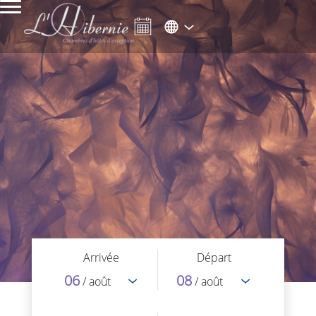
Arrivée
Départ
06
08
/ août
/ août