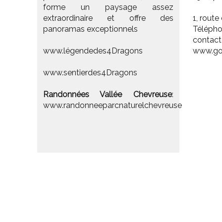
forme un paysage assez
extraordinaire et offre des
1, route
panoramas exceptionnels
Télépho
contact
www.légendedes4Dragons
www.gol
www.sentierdes4Dragons
Randonnées Vallée Chevreuse
:
www.randonneeparcnaturelchevreuse