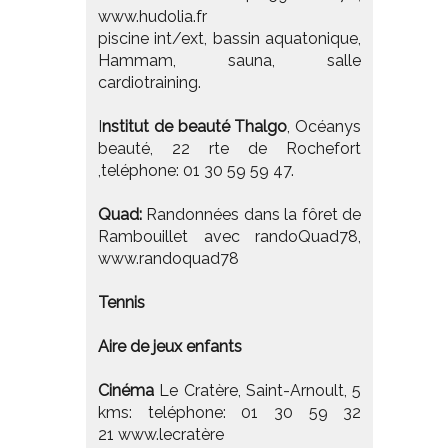
www.hudolia.fr
piscine int/ext, bassin aquatonique,
Hammam, sauna, salle
cardiotraining.
I
nstitut de beauté Thalgo
, Océanys
beauté, 22 rte de Rochefort
,teléphone: 01 30 59 59 47.
Quad:
Randonnées dans la fôret de
Rambouillet avec randoQuad78,
www.randoquad78
Tennis
Aire de jeux enfants
Cinéma
Le Cratère, Saint-Arnoult, 5
kms: teléphone: 01 30 59 32
21
www.lecratère