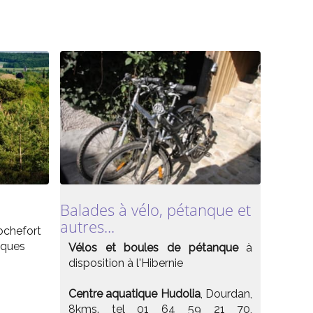
Balades à vélo, pétanque et
autres...
chefort
iques
Vélos et boules de pétanque
à
disposition à l'Hibernie
Centre aquatique Hudolia
, Dourdan,
8kms. tel 01 64 59 21 70,